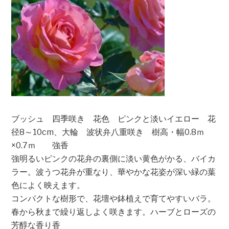
ブッシュ 四季咲き 花色 ピンクと淡いイエロー 花
径8～10cm、大輪 波状弁八重咲き 樹高・幅0.8ｍ
×0.7ｍ 強香
強明るいピンクの花弁の裏側に淡い黄色がかる、バイカ
ラー。波うつ花弁が重なり、華やかな花姿が深い緑の葉
色によく映えます。
コンパクトな樹形で、花壇や鉢植えで育てやすいバラ。
春から秋まで繰り返しよく咲きます。ハーブとローズの
芳醇な香り香