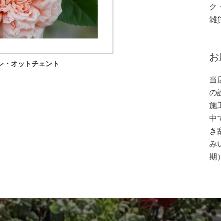
ク
雑
お
レ・オットチェント
当
の
施
中
き
み
期