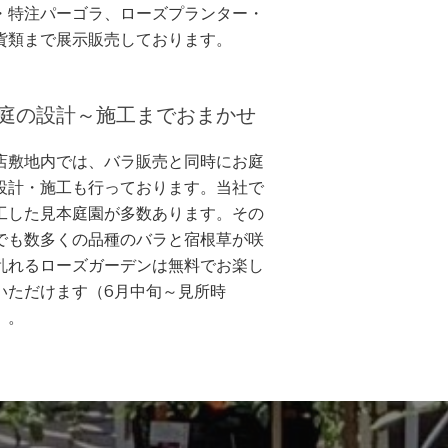
・特注パーゴラ、ローズプランター・
貨類まで展示販売しております。
庭の設計～施工までおまかせ
店敷地内では、バラ販売と同時にお庭
設計・施工も行っております。当社で
工した見本庭園が多数あります。その
でも数多くの品種のバラと宿根草が咲
乱れるローズガーデンは無料でお楽し
いただけます（6月中旬～見所時
）。