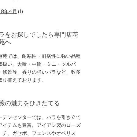
18年4月
(1)
ラをお探しでしたら専門店花
苑へ
遊苑では、耐寒性・耐病性に強い品種
取扱い、大輪・中輪・ミニ・ツルバ
・修景等、香りの強いバラなど、数多
取り揃えております。
薇の魅力をひきたてる
ーデンセンターでは、バラを引き立て
アイテムも豊富。アイアン製のローズ
ーチ、ガセボ、フェンスやオベリス