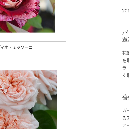
20
バ
遊
ヴィオ・ミッソーニ
花
を
ラ
く
薔
ガ
る
ア