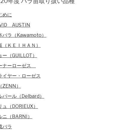
020年度 バラ苗取り扱い品種
じめに
VID AUSTIN
本バラ（Kawamoto）
阪（ＫＥＩＨＡＮ）
ョー（GUILLOT）
ーナーローゼス
ライヤー・ローゼス
（ZENN）
ルバール（Delbard）
リュ（DORIEUX）
ルニ（BARNI）
成バラ