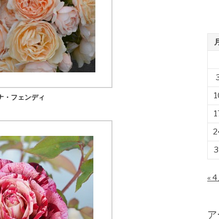
1
ナ・フェンディ
1
2
3
« 
ア