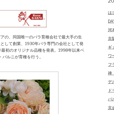
2
は
DA
河
ピアの、同国唯一のバラ育種会社で最大手の生
京
社として創業、1930年バラ専門の会社として発
ギ
9年最初のオリジナル品種を発表。1998年以来ベ
ワ
・バルニが育種を行う。
フ
禅
デ
ド
バ
京