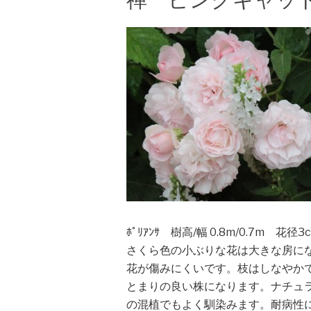
ﾎﾟﾘｱﾝｻ 樹高/幅 0.8m/0.7m 花
さくら色の小ぶりな花は大きな房に
花が傷みにくいです。枝はしなやか
とまりの良い株になります。ナチュ
の混植でもよく馴染みます。耐病性