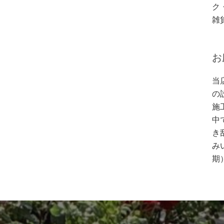
ク
雑
お
当
の
施
中
き
み
期