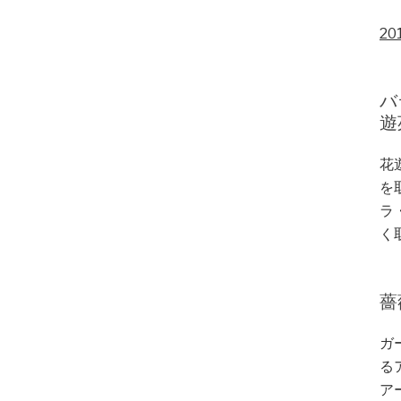
20
バ
遊
花
を
ラ
く
薔
ガ
る
ア