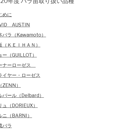
020年度 バラ苗取り扱い品種
じめに
VID AUSTIN
本バラ（Kawamoto）
阪（ＫＥＩＨＡＮ）
ョー（GUILLOT）
ーナーローゼス
ライヤー・ローゼス
（ZENN）
ルバール（Delbard）
リュ（DORIEUX）
ルニ（BARNI）
成バラ