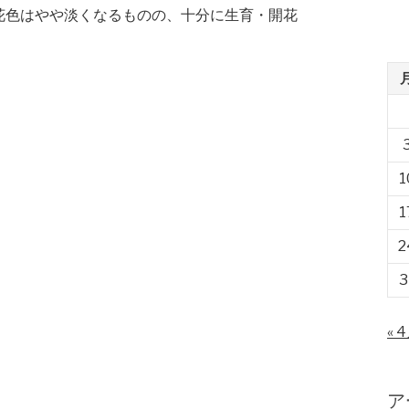
花色はやや淡くなるものの、十分に生育・開花
1
1
2
3
« 
ア