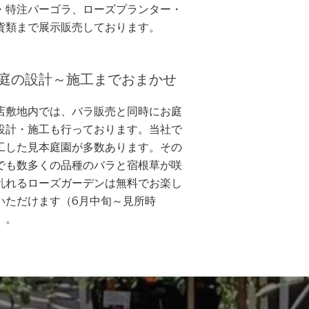
・特注パーゴラ、ローズプランター・
貨類まで展示販売しております。
庭の設計～施工までおまかせ
店敷地内では、バラ販売と同時にお庭
設計・施工も行っております。当社で
工した見本庭園が多数あります。その
でも数多くの品種のバラと宿根草が咲
乱れるローズガーデンは無料でお楽し
いただけます（6月中旬～見所時
）。