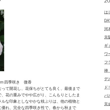
2
は
DA
河
京
ギ
ワ
フ
禅
デ
径3cm 四季咲き 微香
ド
なって開花し、花保ちがとても良く、最後まで
で、花の重みでやや広がり、こんもりとしたま
バ
ラルな印象としなやかな枝ぶりは、他の植物と
京
に優れ、完全な四季咲き性で、春から秋まで