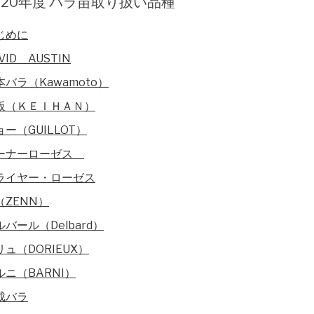
020年度 バラ苗取り扱い品種
じめに
VID AUSTIN
本バラ（Kawamoto）
阪（ＫＥＩＨＡＮ）
ョー（GUILLOT）
ーナーローゼス
ライヤー・ローゼス
（ZENN）
ルバール（Delbard）
リュ（DORIEUX）
ルニ（BARNI）
成バラ