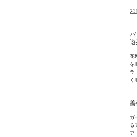
20
バ
遊
花
を
ラ
く
薔
ガ
る
ア