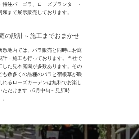
・特注パーゴラ、ローズプランター・
貨類まで展示販売しております。
庭の設計～施工までおまかせ
店敷地内では、バラ販売と同時にお庭
設計・施工も行っております。当社で
工した見本庭園が多数あります。その
でも数多くの品種のバラと宿根草が咲
乱れるローズガーデンは無料でお楽し
いただけます（6月中旬～見所時
）。