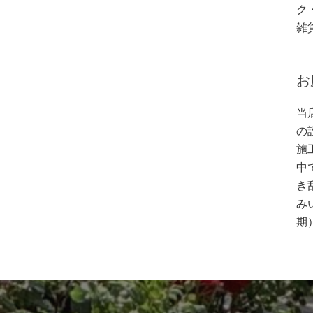
ク
雑
お
当
の
施
中
き
み
期