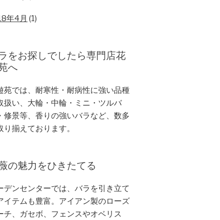
18年4月
(1)
ラをお探しでしたら専門店花
苑へ
遊苑では、耐寒性・耐病性に強い品種
取扱い、大輪・中輪・ミニ・ツルバ
・修景等、香りの強いバラなど、数多
取り揃えております。
薇の魅力をひきたてる
ーデンセンターでは、バラを引き立て
アイテムも豊富。アイアン製のローズ
ーチ、ガセボ、フェンスやオベリス