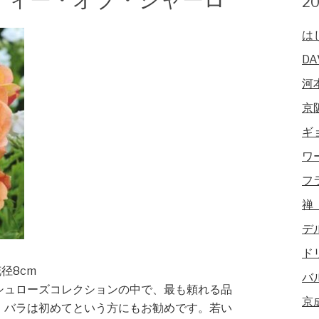
2
は
DA
河
京
ギ
ワ
フ
禅
デ
ド
花径8cm
バ
シュローズコレクションの中で、最も頼れる品
京
、バラは初めてという方にもお勧めです。若い